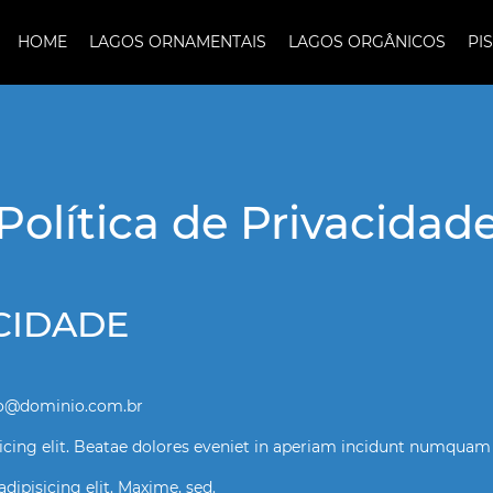
HOME
LAGOS ORNAMENTAIS
LAGOS ORGÂNICOS
PI
Política de Privacidad
ACIDADE
to@dominio.com.br
icing elit. Beatae dolores eveniet in aperiam incidunt numquam
ipisicing elit. Maxime, sed.