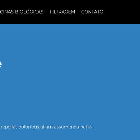
SCINAS BIOLÓGICAS
FILTRAGEM
CONTATO
e
 repellat doloribus ullam assumenda natus.