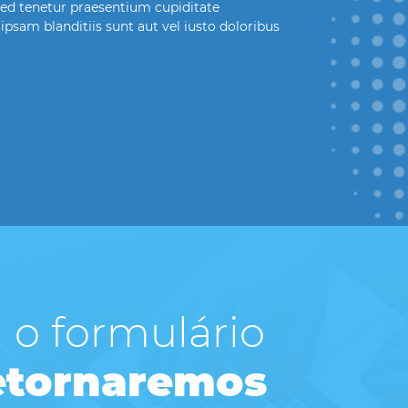
 sed tenetur praesentium cupiditate
psam blanditiis sunt aut vel iusto doloribus
 o formulário
retornaremos