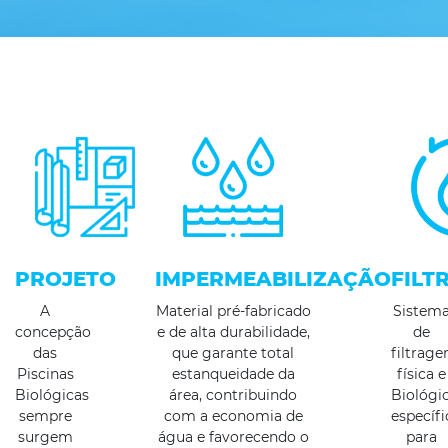
PROJETO
IMPERMEABILIZAÇÃO
FILT
A
Material pré-fabricado
Sistem
concepção
e de alta durabilidade,
de
das
que garante total
filtrag
Piscinas
estanqueidade da
física e
Biológicas
área, contribuindo
Biológic
sempre
com a economia de
específi
surgem
água e favorecendo o
para