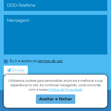
DDD+Telefone
Mensagem
Eu li e aceito os
termos de uso
Enviar
Utilizamos cookies para personalizar anúncios e melhorar a sua
experiência no site. Ao continuar navegando, você concorda
com a nossa
Política de Privacidade
Climax Ambiental © Todos os direitos reservados. Implementação de
Aceitar e fechar
conteúdo e material fornecidos pelo administrador.
Criação de Sites:
GV8 Agência Digital