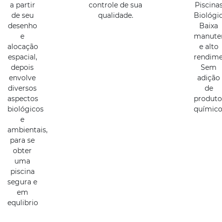
a partir
controle de sua
Piscina
de seu
qualidade.
Biológic
desenho
Baixa
e
manute
alocação
e alto
espacial,
rendime
depois
Sem
envolve
adição
diversos
de
aspectos
produto
biológicos
químico
e
ambientais,
para se
obter
uma
piscina
segura e
em
equlibrio